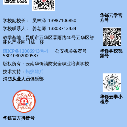
华铄云学官
学校副校长： 吴林泽 13987106850
方号
学校联系人： 姜老师 13808712434
教学基地：昆明市五华区霖雨路40号五华区智
能化产业园11栋一楼
滇ICP备12006913号-1
公安机关备案号：
华铄学校视
53010302000587
频号
版权所有：云南华铄消防安全职业培训学校
技术支持：
蚂蚁雄兵
消防从业人员俱乐部
华铄云学小
程序
华铄官方抖音号