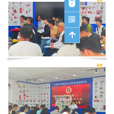
뀥
낃
녕