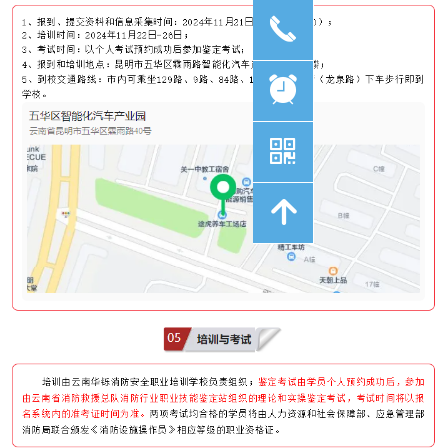
끅
뀥
낃
녕