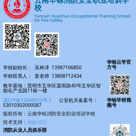
云南华铄消防安全职业培训学
校
Yunnan Huashuo Occupational Training School
for Fire Safety
华铄云学官
学校副校长： 吴林泽 13987106850
方号
学校联系人： 姜老师 13808712434
教学基地：昆明市五华区霖雨路40号五华区智
能化产业园11栋一楼
滇ICP备12006913号-1
公安机关备案号：
华铄学校视
53010302000587
频号
版权所有：云南华铄消防安全职业培训学校
技术支持：
蚂蚁雄兵
消防从业人员俱乐部