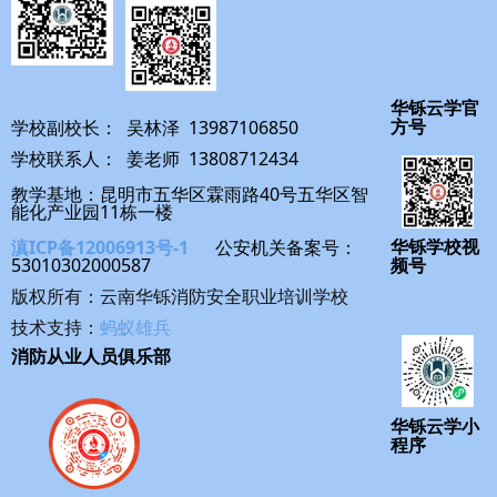
华铄云学官
学校副校长： 吴林泽 13987106850
方号
学校联系人： 姜老师 13808712434
教学基地：昆明市五华区霖雨路40号五华区智
能化产业园11栋一楼
滇ICP备12006913号-1
公安机关备案号：
华铄学校视
53010302000587
频号
版权所有：云南华铄消防安全职业培训学校
技术支持：
蚂蚁雄兵
消防从业人员俱乐部
华铄云学小
程序