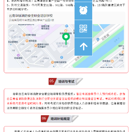
뀥
낃
녕